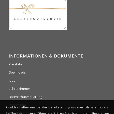
INFORMATIONEN & DOKUMENTE
Preisliste
Downloads
Jobs
Lehrerzimmer
Datenschutzerklärung
Impressum
Cookies helfen uns bei der Bereitstellung unserer Dienste. Durch
Newsletter abonnieren
die Nutzung unserer Dienste erklären Sie sich mit dem Einsatz von