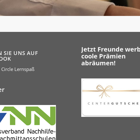
Jetzt Freunde wer
N SIE UNS AUF
coole Prämien
OOK
abräumen!
 Circle Lernspaß
er