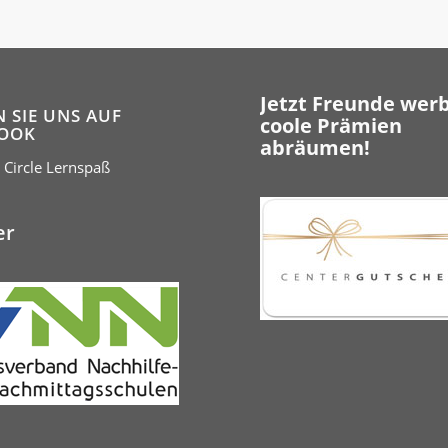
Jetzt Freunde wer
N SIE UNS AUF
coole Prämien
OOK
abräumen!
 Circle Lernspaß
er